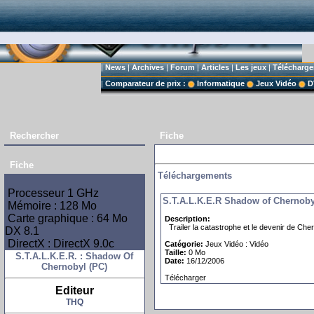
|
News
|
Archives
|
Forum
|
Articles
|
Les jeux
|
Télécharg
|
Comparateur de prix :
Informatique
Jeux Vidéo
D
Rechercher
Fiche
Fiche
Téléchargements
Processeur 1 GHz
S.T.A.L.K.E.R Shadow of Chernoby
Mémoire : 128 Mo
Carte graphique : 64 Mo
Description:
Trailer la catastrophe et le devenir de Che
DX 8.1
DirectX : DirectX 9.0c
Catégorie:
Jeux Vidéo
:
Vidéo
Taille:
0 Mo
S.T.A.L.K.E.R. : Shadow Of
Date:
16/12/2006
Chernobyl (PC)
Télécharger
Editeur
THQ