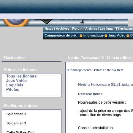
|
News
|
Archives
|
Forum
|
Articles
|
Les jeux
|
Télécharg
|
Comparateur de prix :
Informatique
Jeux Vidéo
D
Rechercher
Nvidia Forceware 91.31 beta offici
Filtrer les fichiers
:
:
Téléchargements
Pilotes
Nvidia Beta
Tous les fichiers
Jeux Vidéo
Nvidia Forceware 91.31 beta 
Logiciels
Pilotes
Release notes
Nouveautés de cette version :
Meilleures entrées
- ajout de la prise en charge de
Spiderman 3
- correction de divers bugs
Spiderman 3
Conseils dinstallation:
Colin McRae: Dirt