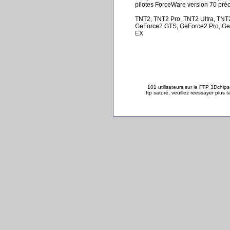
pilotes ForceWare version 70 pré
TNT2, TNT2 Pro, TNT2 Ultra, TNT
GeForce2 GTS, GeForce2 Pro, GeF
EX
101 utilisateurs sur le FTP 3Dchips-
ftp saturé, veuillez reessayer plus t