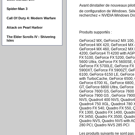
Avant dinstaller de nouveaux pilot
Spider-Man 3
de configuration de Windows. Sé
recherchez « NVIDIA Windows Disp
Call Of Duty 4: Modern Warfare
Attack on Pearl Harbor
Produits supportés :
The Elder Scrolls IV : Shivering
Isles
GeForce2 MX, GeForce2 MX 100, 
GeForce4 MX 420, GeForce4 MX 
GeForce4 MX 460, GeForce2 MX In
4200, GeForce4 TI 4200 with AGP
FX 5100, GeForce FX 5200, GeFo
5600 Ultra, GeForce FX 5600SE,
GeForce FX 5700LE, GeForce FX 5
5900XT, GeForce FX 5900ZT, GeF
6100, GeForce 6150 LE, GeForce
with TurboCache, GeForce 6500,
GeForce 6700 XL, GeForce 6800,
GT, GeForce 6800 Ultra, GeForce
GeForce 7600 GS, GeForce 7600 
GeForce 7900 GS , GeForce 790
NVS, Quadro4 400 NVS, Quadro4
Quadro4 750 XGL, Quadro4 780 X
Quadro FX 540, Quadro FX 550, 
FX 1300, Quadro FX 1400, Quadr
FX 3450, Quadro FX 3500, Quadr
Quadro NVS, Quadro NVS with A
280 PCI, Quadro NVS 285 PCI
Les produits suivants ne sont pas 