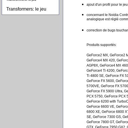
ajout d'un profil pour le je
Transformers: le jeu
concernant le Nvidia Contro
analogique est réglé com
correction de bugs toucha
Produits supportés:
GeForce2 MX, GeForce2 M
GeForce4 MX 420, GeForc
AGP8X, GeForce4 MX 460, 
GeForce4 Ti 4200, GeForc
Ti 4800 SE, GeForce FX 5
GeForce FX 5600, GeForce
5700VE, GeForce FX 5700 
GeForce FX 5900 Ultra, G
PCX 5750, GeForce PCX 5
GeForce 6200 with Turbo
GeForce 6600 VE, GeForc
6800 XE, GeForce 6800 XT
SE, GeForce 7300 GS, Ge
GeForce 7800 GT, GeForc
GTX, GeForce 7950 GX2, 