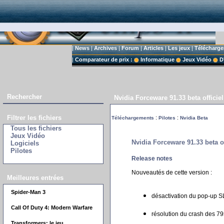
|
News
|
Archives
|
Forum
|
Articles
|
Les jeux
|
Télécharg
|
Comparateur de prix :
Informatique
Jeux Vidéo
D
Rechercher
Nvidia Forceware 91.33 beta offici
Filtrer les fichiers
:
:
Téléchargements
Pilotes
Nvidia Beta
Tous les fichiers
Jeux Vidéo
Nvidia Forceware 91.33 beta 
Logiciels
Pilotes
Release notes
Nouveautés de cette version :
Meilleures entrées
Spider-Man 3
désactivation du pop-up SL
Call Of Duty 4: Modern Warfare
résolution du crash des 7
Transformers: le jeu