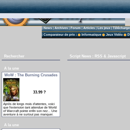
|
News
|
Archives
|
Forum
|
Articles
|
Les jeux
|
Télécharg
|
Comparateur de prix :
Informatique
Jeux Vidéo
D
Rechercher
Script News : RSS & Javascript
A la une
WoW : The Burning Crusades
33.99 ?
Après de longs mois d'attentes, voici
que l'extension tant attendue de World
of Warcraft pointe enfin son nez... Une
aventure à ne surtout pas manquer.
A la une