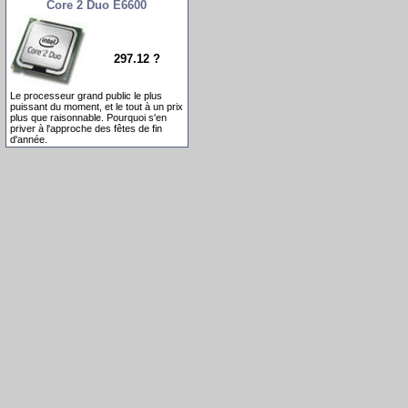
Core 2 Duo E6600
297.12 ?
Le processeur grand public le plus
puissant du moment, et le tout à un prix
plus que raisonnable. Pourquoi s'en
priver à l'approche des fêtes de fin
d'année.