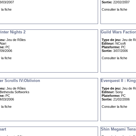
/03/2007
Sortie:
22/02/2007
la fiche
Consulter la fiche
inter Nights 2
Guild Wars Factio
jeu:
Jeu de Rôles
Type de jeu:
Jeu de R
Atari
Editeur:
NCsoft
me:
PC
Plateforme:
PC
09/2006
Sortie:
3/07/2006
la fiche
Consulter la fiche
er Scrolls IV:Oblivion
Everquest II : Kin
jeu:
Jeu de Rôles
Type de jeu:
Jeu de R
Bethesda Softworks
Editeur:
Sony
me:
PC
Plateforme:
PC
/03/2006
Sortie:
21/02/2006
la fiche
Consulter la fiche
eart
Shin Megami Tensei