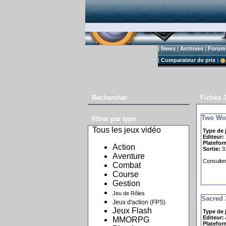
|
News
|
Archives
|
Forum
|
Comparateur de prix :
Rechercher
Fiches J
Two Wo
filtrer par type
Tous les jeux vidéo
Type de 
Editeur:
Platefor
Action
Sortie:
31
Aventure
Consulter 
Combat
Course
Gestion
Jeu de Rôles
Sacred 
Jeux d'action (FPS)
Jeux Flash
Type de 
Editeur:
MMORPG
Platefor