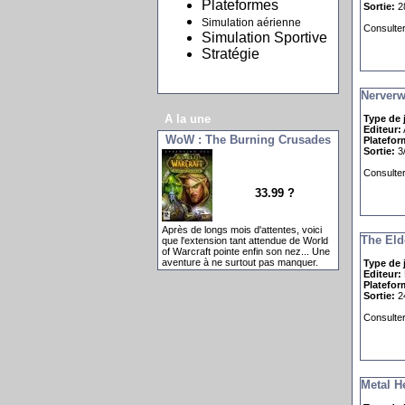
Plateformes
Sortie:
28
Simulation aérienne
Consulter 
Simulation Sportive
Stratégie
Nerverw
A la une
Type de 
Editeur:
WoW : The Burning Crusades
Platefor
Sortie:
3/
Consulter 
33.99 ?
Après de longs mois d'attentes, voici
The Eld
que l'extension tant attendue de World
of Warcraft pointe enfin son nez... Une
aventure à ne surtout pas manquer.
Type de 
Editeur:
Platefor
Sortie:
24
Consulter 
Metal H