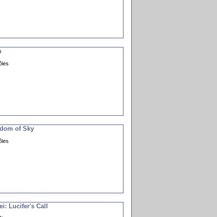
n
ôles
gdom of Sky
ôles
: Lucifer's Call