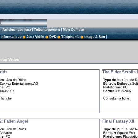
|
Articles
|
Les jeux
|
Téléchargement
|
Mon Compte
|
Informatique
Jeux Vidéo
DVD
Téléphonie
Image & Son
|
eux Video
rlds
The Elder Scrolls I
jeu:
Jeu de Rôles
Type de jeu:
Jeu de R
Zuxxez Entertainment AG
Editeur:
Bethesda Sof
me:
PC
Plateforme:
PC
/03/2007
Sortie:
30/03/2007
la fiche
Consulter la fiche
2: Fallen Angel
Final Fantasy XII
jeu:
Jeu de Rôles
Type de jeu:
Jeu de R
Ascaron
Editeur:
Square Enix
me:
PC
Plateforme:
Playstatio