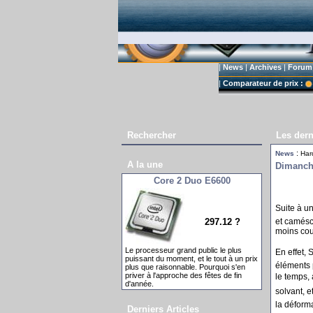
|
News
|
Archives
|
Forum
|
Comparateur de prix :
Rechercher
Les dern
:
News
Har
A la une
Dimanche
Core 2 Duo E6600
Suite à u
297.12 ?
et camésc
moins cou
Le processeur grand public le plus
En effet, 
puissant du moment, et le tout à un prix
éléments 
plus que raisonnable. Pourquoi s'en
priver à l'approche des fêtes de fin
le temps, 
d'année.
solvant, e
la déform
Derniers Articles