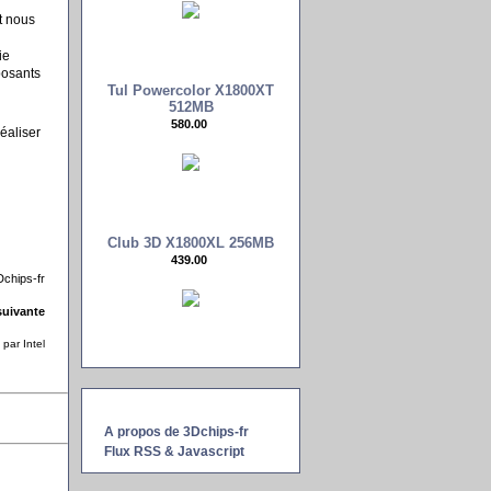
t nous
ie
posants
Tul Powercolor X1800XT
512MB
580.00 
éaliser
Club 3D X1800XL 256MB
439.00 
chips-fr
uivante
par Intel
A propos de 3Dchips-fr
Flux RSS & Javascript