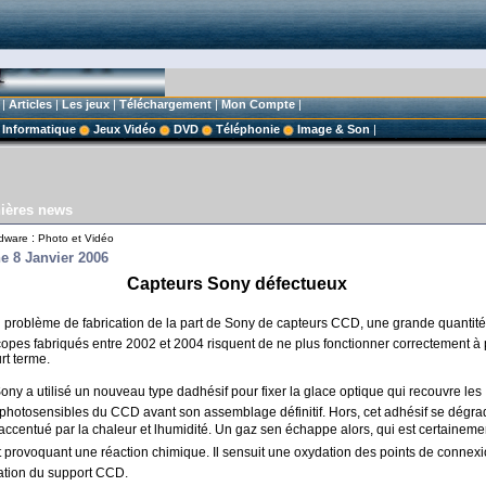
|
Articles
|
Les jeux
|
Téléchargement
|
Mon Compte
|
Informatique
Jeux Vidéo
DVD
Téléphonie
Image & Son
|
ières news
:
dware
Photo et Vidéo
 8 Janvier 2006
Capteurs Sony défectueux
n problème de fabrication de la part de Sony de capteurs CCD, une grande quantit
opes fabriqués entre 2002 et 2004 risquent de ne plus fonctionner correctement à 
rt terme.
Sony a utilisé un nouveau type dadhésif pour fixer la glace optique qui recouvre les
photosensibles du CCD avant son assemblage définitif. Hors, cet adhésif se dégra
accentué par la chaleur et lhumidité. Un gaz sen échappe alors, qui est certaineme
t provoquant une réaction chimique. Il sensuit une oxydation des points de connexi
ation du support CCD.