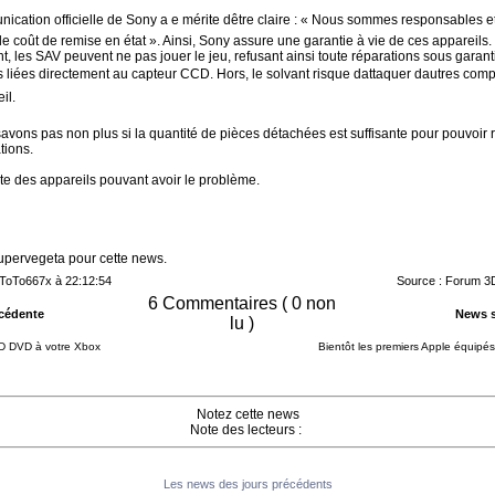
ication officielle de Sony a e mérite dêtre claire : « Nous sommes responsables e
e coût de remise en état ». Ainsi, Sony assure une garantie à vie de ces appareils.
 les SAV peuvent ne pas jouer le jeu, refusant ainsi toute réparations sous garant
s liées directement au capteur CCD. Hors, le solvant risque dattaquer dautres com
il.
vons pas non plus si la quantité de pièces détachées est suffisante pour pouvoir r
tions.
iste des appareils pouvant avoir le problème.
upervegeta pour cette news.
: ToTo667x à 22:12:54
Source : Forum 3D
6 Commentaires ( 0 non
cédente
News s
lu )
HD DVD à votre Xbox
Bientôt les premiers Apple équipés 
Notez cette news
Note des lecteurs :
Les news des jours précédents