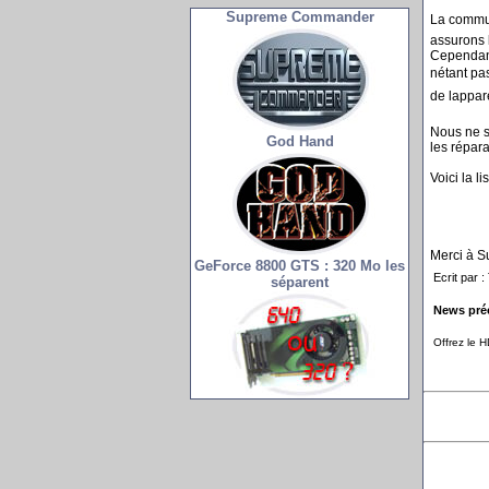
Supreme Commander
La commun
assurons l
Cependant,
nétant pa
de lappare
Nous ne sa
God Hand
les répara
Voici la l
Merci à S
GeForce 8800 GTS : 320 Mo les
Ecrit par 
séparent
News pré
Offrez le 