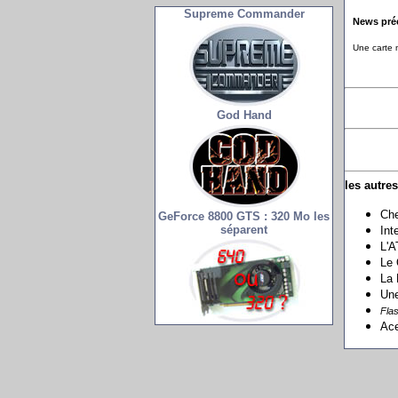
Supreme Commander
News pré
Une carte 
God Hand
les autre
Che
GeForce 8800 GTS : 320 Mo les
séparent
Int
L'A
Le 
La 
Une
Flas
Ace