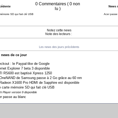
0 Commentaires ( 0 non
cédente
News s
lu )
mémoire SD qui fait clé USB
Acer passe
Notez cette news
Note des lecteurs :
Les news des jours précédents
s news de ce jour
ckout : le Paypal-like de Google
ernet Explorer 7 beta 3 disponible
TI RS600 est baptisé Xpress 1250
OneNAND de Samsung passe à 2 Go grâce au 60 nm
Radeon X1600 Pro HDMI de Sapphire est disponible
 carte mémoire SD qui fait clé USB
h Player version 9 disponible
r passe au blanc