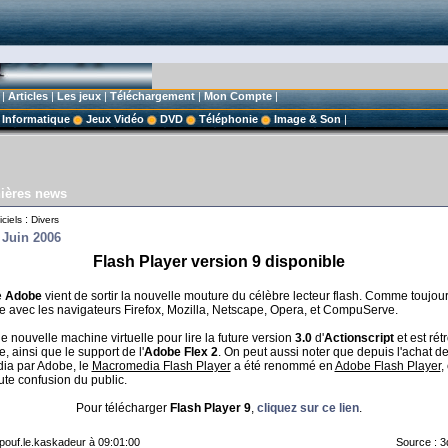
|
Articles
|
Les jeux
|
Téléchargement
|
Mon Compte
|
Informatique
Jeux Vidéo
DVD
Téléphonie
Image & Son
|
ières news
:
ciels
Divers
 Juin 2006
Flash Player version 9 disponible
é
Adobe
vient de sortir la nouvelle mouture du célèbre lecteur flash. Comme toujours
e avec les navigateurs Firefox, Mozilla, Netscape, Opera, et CompuServe.
une nouvelle machine virtuelle pour lire la future version
3.0
d'
Actionscript
et est rétr
, ainsi que le support de l'
Adobe Flex 2
. On peut aussi noter que depuis l'achat d
ia par Adobe, le
Macromedia Flash Player
a été renommé en
Adobe Flash Player
,
oute confusion du public.
Pour télécharger
Flash Player 9
,
cliquez sur ce lien
.
: pouf.le.kaskadeur à 09:01:00
Source : 3