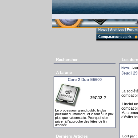
|
News
|
Archives
|
Forum
|
Comparateur de prix :
Rechercher
Les dern
:
News
Logi
A la une
Jeudi 29
Core 2 Duo E6600
La sociét
compatibl
297.12 ?
Il inclut 
compatible
Le processeur grand public le plus
Macromed
puissant du moment, et le tout à un prix
d'éviter t
plus que raisonnable. Pourquoi s'en
priver à l'approche des fêtes de fin
d'année.
Derniers Articles
Ecrit par 