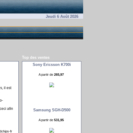
Jeudi 6 Août 2026
Top des ventes
Sony Ericsson K700i
A partir de
265,97 
, il est
o-
e
 ceci afin
Samsung SGH-D500
A partir de
531,95 
dchips-fr