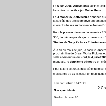
Le
6 juin 2006
,
Activision
a fait lacquisi
franchise du célèbre jeu
Guitar Hero
.
Le
3 mai 2006
,
Activision
a annoncé q
la société des droits de développement et
interactifs basés sur la licence
James B
Pour le premier trimestre de lexercice 2
360, de même que des jeux basés sur «
Studios
de
Sony Pictures Entertainmen
À la fin du mois de juin, la société lancer
prochain film de DreamWorks Pictures et 
salles dAmérique du Nord, le
4 juillet 20
mondiale, le
deuxième trimestre
en même
Pour lexercice 2008, la société table sur 
croissance de
19 %
et sur un résultat de
Ecrit par : william à 14:25:21
2 Co
News précédente
Overlord : la démo PC