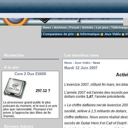
|
News
|
Archives
|
Forum
|
Articles
|
Les jeux
|
Télécharg
|
Comparateur de prix :
Informatique
Jeux Vidéo
D
Rechercher
Les dernières news
:
:
News
Jeux Vidéo
News
A la une
Mardi 12 Juin 2007
Core 2 Duo E6600
Activ
L'exercice 2007, clôturé fin mars, les bila
297.12 ?
L'année 2007 est l'année des records p
dollars contre
1,47
, l'année précédente.
Le processeur grand public le plus
«
Le chiffre daffaires net de lexercice 200
puissant du moment, et le tout à un prix
plus que raisonnable. Pourquoi s'en
société, sélève à 1,5 milliards de dolla
priver à l'approche des fêtes de fin
d'année.
chiffre daffaires. Nous avons réalisé de
succès de Guitar Hero II et Call of Duty®
Derniers Articles