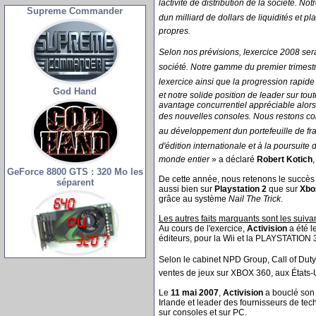
lactivité de distribution de la société. N
Supreme Commander
dun milliard de dollars de liquidités et p
propres.
Selon nos prévisions, lexercice 2008 sera 
société. Notre gamme du premier trimestre
lexercice ainsi que la progression rapi
God Hand
et notre solide position de leader sur to
avantage concurrentiel appréciable alors
des nouvelles consoles. Nous restons con
au développement dun portefeuille de fra
d'édition internationale et à la poursuite 
monde entier
» a déclaré
Robert Kotich
GeForce 8800 GTS : 320 Mo les
De cette année, nous retenons le succès
séparent
aussi bien sur
Playstation 2
que sur
Xbo
grâce au système
Nail The Trick
.
Les autres faits marquants sont les suivan
Au cours de l'exercice,
Activision
a été l
éditeurs, pour la Wii et la PLAYSTATION 
Selon le cabinet NPD Group, Call of Duty 
ventes de jeux sur XBOX 360, aux États-
Le
11 mai 2007
,
Activision
a bouclé son 
Irlande et leader des fournisseurs de t
sur consoles et sur PC.