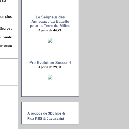
 SBS
ien plus
Le Seigneur des
Anneaux : La Bataille
pour la Terre du Milieu
Source :
A partir de
44,79 
uivante
hainement
Pro Evolution Soccer 4
A partir de
29,90 
A propos de 3Dchips-fr
Flux RSS & Javascript