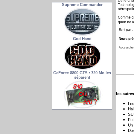
Celle-ci s
Supreme Commander
Technologi
aérospati
Comme quoi
quon ne le
Ecrit par :
God Hand
News pré
Accessoire 
GeForce 8800 GTS : 320 Mo les
séparent
les autre
Les
Hal
SUM
Fut
Un 
Des