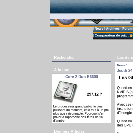
|
News
|
Archives
|
Forum
|
Comparateur de prix :
Rechercher
Les dern
:
:
News
A la une
Jeudi 24
Core 2 Duo E6600
Les G
Quantum 3
NVIDIA (o
297.12 ?
programme
Avec ces 
Le processeur grand public le plus
instituti
puissant du moment, et le tout à un prix
d'énergie.
plus que raisonnable. Pourquoi s'en
priver à l'approche des fêtes de fin
d'année.
Quantum 3
des GPU 
Derniers Articles