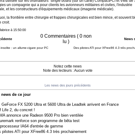
era utilisée sur les ordinateurs "single board (sur un carte) CompactPCI et VME de
es un compagnie qui a pour clients les avionneurs militaires et civiles, l'industrie
ale, et les constructeurs d'équipements médicaux (imagerie médicale).
, la frontière entre chirurgie et frappes chirurgicales est bien mince, et souvent b
 croit.
 fabrice à 15:50:00
0 Commentaires ( 0 non
cédente
News s
lu )
insolite : un allume-cigare pour PC
Des pilotes ATI pour XFree86 4.3 très proc
Notez cette news
Note des lecteurs : Aucun vote
Les news des jours précédents
s news de ce jour
 GeForce FX 5200 Ultra et 5600 Ultra de Leadtek arrivent en France
f Life 2, du concret !
A annonce une Radeon 9500 Pro bien ventilée
uremark renforce son programme de bêta test
processeur IA64 d'entrée de gamme
 pilotes ATI pour XFree86 4.3 très prochainement