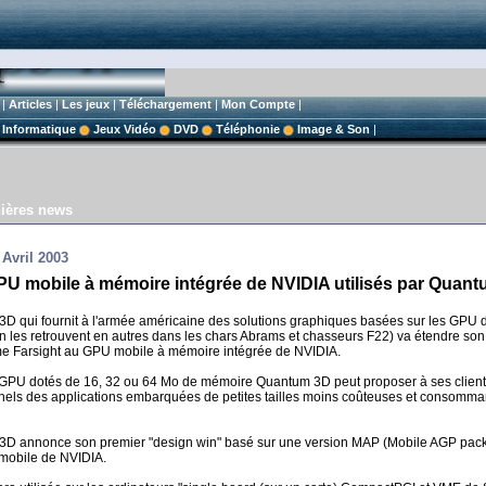
|
Articles
|
Les jeux
|
Téléchargement
|
Mon Compte
|
Informatique
Jeux Vidéo
DVD
Téléphonie
Image & Son
|
ières news
 Avril 2003
PU mobile à mémoire intégrée de NVIDIA utilisés par Quan
D qui fournit à l'armée américaine des solutions graphiques basées sur les GPU 
n les retrouvent en autres dans les chars Abrams et chasseurs F22) va étendre son
 Farsight au GPU mobile à mémoire intégrée de NVIDIA.
GPU dotés de 16, 32 ou 64 Mo de mémoire Quantum 3D peut proposer à ses client
onnels des applications embarquées de petites tailles moins coûteuses et consomma
D annonce son premier "design win" basé sur une version MAP (Mobile AGP pac
mobile de NVIDIA.