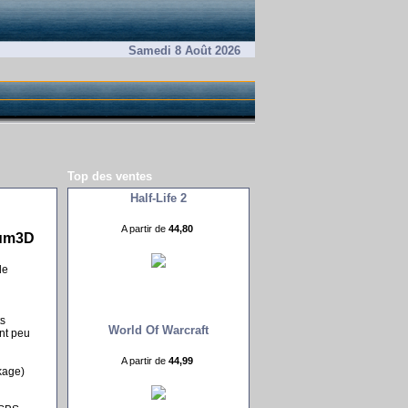
Samedi 8 Août 2026
Top des ventes
Half-Life 2
A partir de
44,80 
tum3D
de
s
World Of Warcraft
nt peu
A partir de
44,99 
kage)